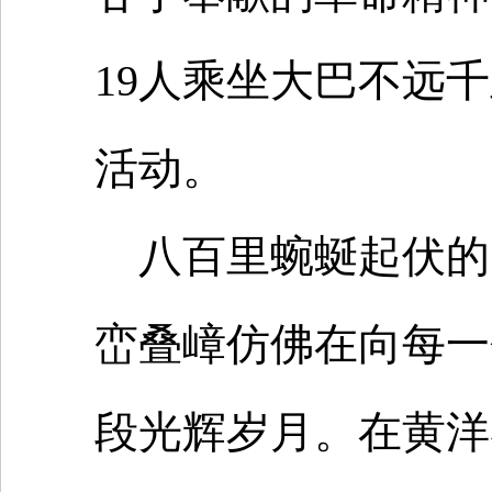
19人乘坐大巴不远
活动。
八百里蜿蜒起伏的
峦叠嶂仿佛在向每一
段光辉岁月。在黄洋