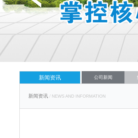
新闻资讯
公司新闻
新闻资讯
/
NEWS AND INFORMATION