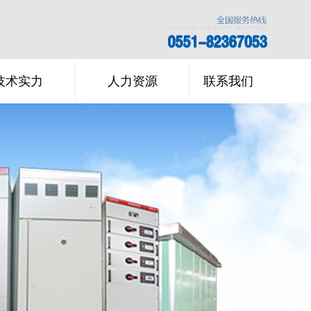
技术实力
人力资源
联系我们